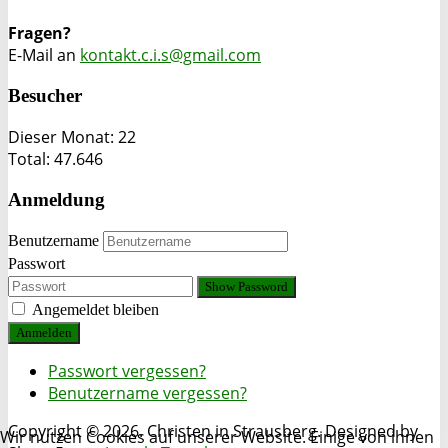
Fragen?
E-Mail an
kontakt.c.i.s@gmail.com
Besucher
Dieser Monat:
22
Total:
47.646
Anmeldung
Benutzername
Passwort
Show Password
Angemeldet bleiben
Anmelden
Passwort vergessen?
Benutzername vergessen?
Copyright © 2026. Christen in Strausberg. Designed by
Wir nutzen Cookies auf unserer Website. Einige von ihnen